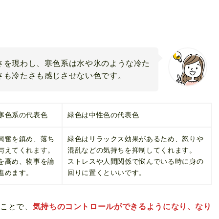
さを現わし、寒色系は水や氷のような冷た
さも冷たさも感じさせない色です。
寒色系の代表色
緑色は中性色の代表色
興奮を鎮め、落ち
緑色はリラックス効果があるため、怒りや
与えてくれます。
混乱などの気持ちを抑制してくれます。
を高め、物事を論
ストレスや人間関係で悩んでいる時に身の
進めます。
回りに置くといいです。
ぶことで、
気持ちのコントロールができるようになり、なり