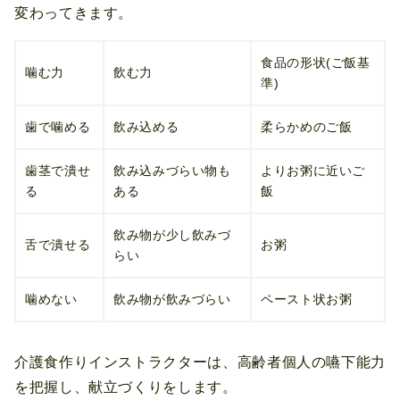
変わってきます。
食品の形状(ご飯基
噛む力
飲む力
準)
歯で噛める
飲み込める
柔らかめのご飯
歯茎で潰せ
飲み込みづらい物も
よりお粥に近いご
る
ある
飯
飲み物が少し飲みづ
舌で潰せる
お粥
らい
噛めない
飲み物が飲みづらい
ペースト状お粥
介護食作りインストラクターは、高齢者個人の嚥下能力
を把握し、献立づくりをします。