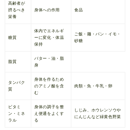
高齢者が
摂るべき
身体への作用
食品
栄養
体内でエネルギ
ご飯・麺・パン・イモ・
糖質
ーに変化・体温
砂糖
保持
バター・油・脂
脂質
身
身体を作るため
タンパク
のアミノ酸を含
肉類・魚・牛乳・卵
質
む
ビタミ
身体の調子を整
しじみ、ホウレンソウや
ン・ミネ
え便通をよくす
にんじんなど緑黄色野菜
ラル
る